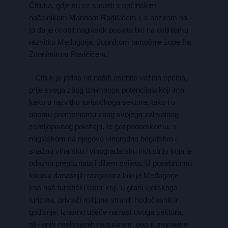
Čitluka, gdje su se susreli s općinskim
načelnikom Marinom Radišićem i, s obzirom na
to da je osobit naglasak posjeta bio na daljnjemu
razvitku Međugorja, župnikom tamošnje župe fra
Zvonimirom Pavičićem.
– Čitluk je jedna od naših osobito važnih općina,
prije svega zbog iznimnoga potencijala koji ima
kako u razvitku turističkoga sektora, tako i u
onomu prometnomu zbog svojega zahvalnog
zemljopisnog položaja, te gospodarskomu, s
naglaskom na njegovo vinorodno bogatstvo i
snažnu vinarsku i vinogradarsku industriju koja je
odavna prepoznata i diljem svijeta. U posebnomu
fokusu današnjih razgovora bilo je Međugorje
kao naš turistički biser koji, u grani vjerskoga
turizma, privlači milijune stranih hodočasnika
godišnje, izravno utječe na rast ovoga sektora,
ali i onih naslonjenih na turizam, poput prometne