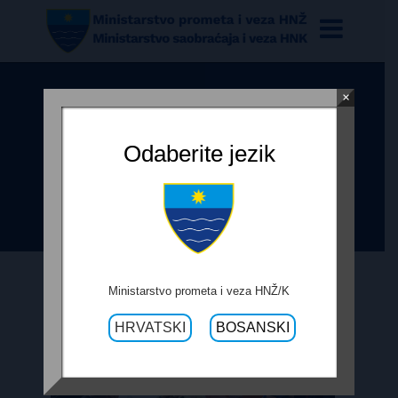
×
PREDSJEDNICA BUHAČ S
MINISTRIMA MARIĆEM I
Odaberite jezik
BEVANDOM U POSJETU OPĆINI
ČITLUK
Ministarstvo prometa i veza HNŽ/K
HRVATSKI
BOSANSKI