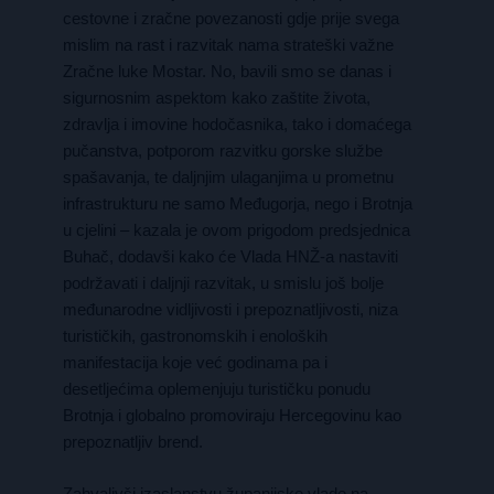
cestovne i zračne povezanosti gdje prije svega
mislim na rast i razvitak nama strateški važne
Zračne luke Mostar. No, bavili smo se danas i
sigurnosnim aspektom kako zaštite života,
zdravlja i imovine hodočasnika, tako i domaćega
pučanstva, potporom razvitku gorske službe
spašavanja, te daljnjim ulaganjima u prometnu
infrastrukturu ne samo Međugorja, nego i Brotnja
u cjelini – kazala je ovom prigodom predsjednica
Buhač, dodavši kako će Vlada HNŽ-a nastaviti
podržavati i daljnji razvitak, u smislu još bolje
međunarodne vidljivosti i prepoznatljivosti, niza
turističkih, gastronomskih i enoloških
manifestacija koje već godinama pa i
desetljećima oplemenjuju turističku ponudu
Brotnja i globalno promoviraju Hercegovinu kao
prepoznatljiv brend.
Zahvalivši izaslanstvu županijske vlade na