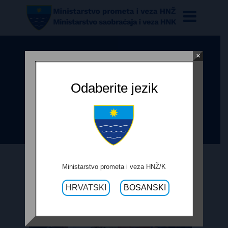
×
PREMIJERKA BUHAČ S
MINISTRIMA MARIĆEM I
Odaberite jezik
BEVANDOM U POSJETU OPĆINI
ČITLUK
Ministarstvo prometa i veza HNŽ/K
HRVATSKI
BOSANSKI