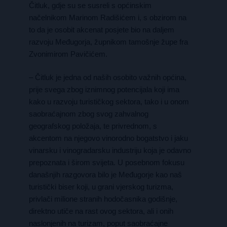
Čitluk, gdje su se susreli s općinskim
načelnikom Marinom Radišićem i, s obzirom na
to da je osobit akcenat posjete bio na daljem
razvoju Međugorja, župnikom tamošnje župe fra
Zvonimirom Pavičićem.
– Čitluk je jedna od naših osobito važnih općina,
prije svega zbog iznimnog potencijala koji ima
kako u razvoju turističkog sektora, tako i u onom
saobraćajnom zbog svog zahvalnog
geografskog položaja, te privrednom, s
akcentom na njegovo vinorodno bogatstvo i jaku
vinarsku i vinogradarsku industriju koja je odavno
prepoznata i širom svijeta. U posebnom fokusu
današnjih razgovora bilo je Međugorje kao naš
turistički biser koji, u grani vjerskog turizma,
privlači milione stranih hodočasnika godišnje,
direktno utiče na rast ovog sektora, ali i onih
naslonjenih na turizam, poput saobraćajne