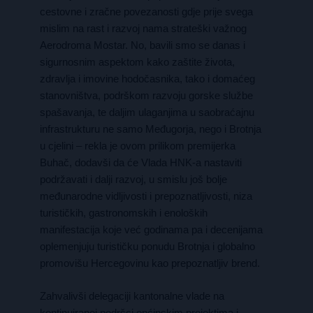
cestovne i zračne povezanosti gdje prije svega
mislim na rast i razvoj nama strateški važnog
Aerodroma Mostar. No, bavili smo se danas i
sigurnosnim aspektom kako zaštite života,
zdravlja i imovine hodočasnika, tako i domaćeg
stanovništva, podrškom razvoju gorske službe
spašavanja, te daljim ulaganjima u saobraćajnu
infrastrukturu ne samo Međugorja, nego i Brotnja
u cjelini – rekla je ovom prilikom premijerka
Buhač, dodavši da će Vlada HNK-a nastaviti
podržavati i dalji razvoj, u smislu još bolje
međunarodne vidljivosti i prepoznatljivosti, niza
turističkih, gastronomskih i enoloških
manifestacija koje već godinama pa i decenijama
oplemenjuju turističku ponudu Brotnja i globalno
promovišu Hercegovinu kao prepoznatljiv brend.
Zahvalivši delegaciji kantonalne vlade na
kontinuiranoj podršci općinskim projektima i