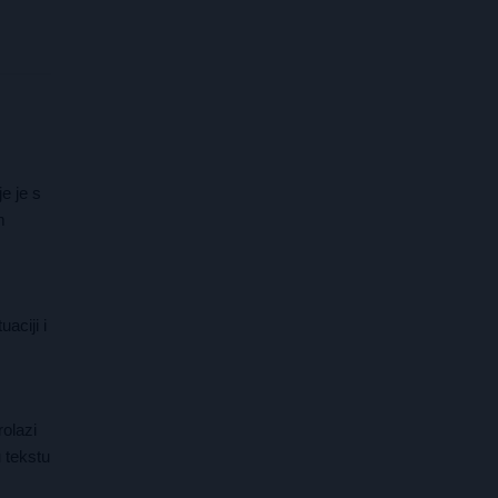
e je s
m
aciji i
olazi
 tekstu