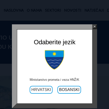
NASLOVNA
O NAMA
SEKTORI
NOVOSTI
NATJEČAJI
×
IO U
Odaberite jezik
DU KONJICU
Ministarstvo prometa i veza HNŽ/K
HRVATSKI
BOSANSKI