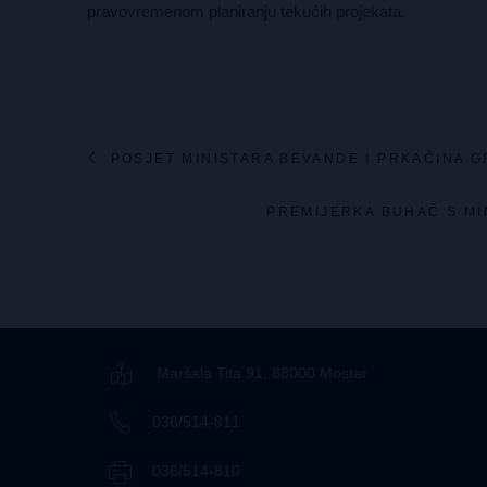
pravovremenom planiranju tekućih projekata.
POSJET MINISTARA BEVANDE I PRKAČINA G
PREMIJERKA BUHAČ S MI
Maršala Tita 91, 88000 Mostar
036/514-811
036/514-810