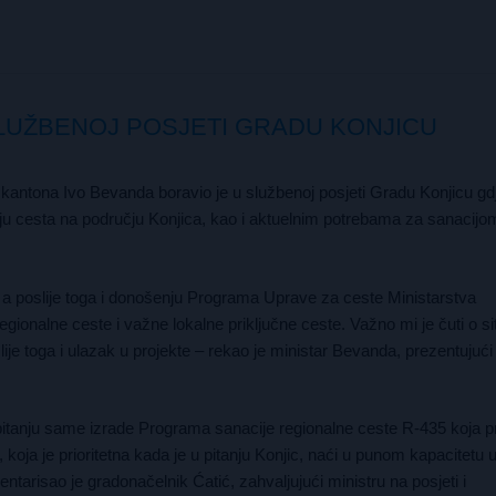
LUŽBENOJ POSJETI GRADU KONJICU
antona Ivo Bevanda boravio je u službenoj posjeti Gradu Konjicu gdj
cesta na području Konjica, kao i aktuelnim potrebama za sanacijo
a poslije toga i donošenju Programa Uprave za ceste Ministarstva
ionalne ceste i važne lokalne priključne ceste. Važno mi je čuti o situ
je toga i ulazak u projekte – rekao je ministar Bevanda, prezentujući
 pitanju same izrade Programa sanacije regionalne ceste R-435 koja pr
koja je prioritetna kada je u pitanju Konjic, naći u punom kapacitetu u
risao je gradonačelnik Ćatić, zahvaljujući ministru na posjeti i