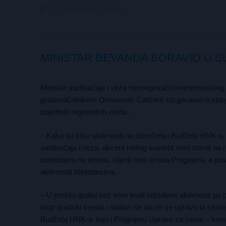
7. FEBRUARA 2024.
MINISTAR BEVANDA BORAVIO U S
Ministar saobraćaja i veza Hercegovačko-neretvanskog k
gradonačelnikom Osmanom Ćatićem razgovarao o stanju 
pojedinih regionalnih cesta.
– Kako su toku aktivnosti na donošenju Budžeta HNK-a, 
saobraćaja i veza, akcent našeg susreta smo stavili na reg
potrebama na terenu, slijedi nam izrada Programa, a posli
aktivnosti Ministarstva.
– U prošloj godini već smo imali određene aktivnosti po
kroz gradski centar i nadam se da će se upravo ta cesta, 
Budžeta HNK-a, kao i Programu Uprave za ceste – komenta