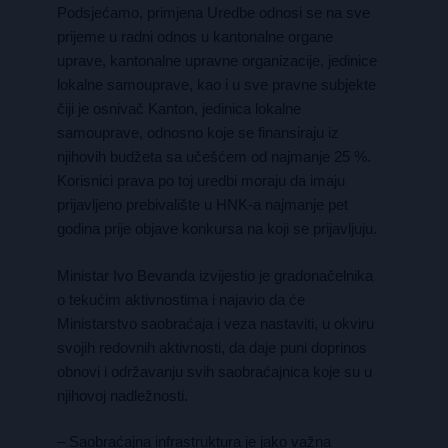
Podsjećamo, primjena Uredbe odnosi se na sve
prijeme u radni odnos u kantonalne organe
uprave, kantonalne upravne organizacije, jedinice
lokalne samouprave, kao i u sve pravne subjekte
čiji je osnivač Kanton, jedinica lokalne
samouprave, odnosno koje se finansiraju iz
njihovih budžeta sa učešćem od najmanje 25 %.
Korisnici prava po toj uredbi moraju da imaju
prijavljeno prebivalište u HNK-a najmanje pet
godina prije objave konkursa na koji se prijavljuju.
Ministar Ivo Bevanda izvijestio je gradonačelnika
o tekućim aktivnostima i najavio da će
Ministarstvo saobraćaja i veza nastaviti, u okviru
svojih redovnih aktivnosti, da daje puni doprinos
obnovi i održavanju svih saobraćajnica koje su u
njihovoj nadležnosti.
– Saobraćajna infrastruktura je jako važna