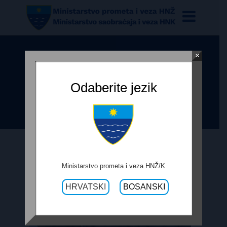
×
POSJET MINISTARA BEVANDE I
PRKAČINA GRADOVIMA STOCU I
Odaberite jezik
ČAPLJINI
Ministarstvo prometa i veza HNŽ/K
HRVATSKI
BOSANSKI