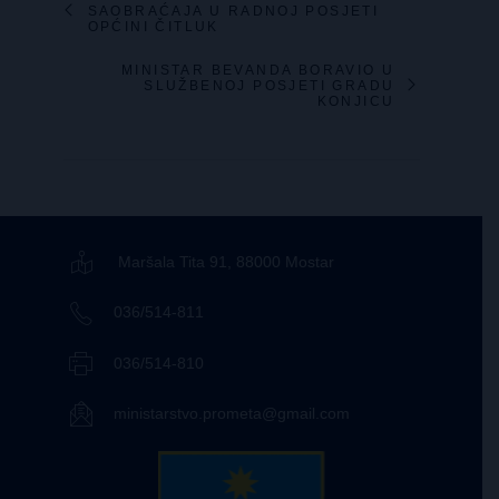
SAOBRAĆAJA U RADNOJ POSJETI
OPĆINI ČITLUK
MINISTAR BEVANDA BORAVIO U
SLUŽBENOJ POSJETI GRADU
KONJICU
Maršala Tita 91, 88000 Mostar
036/514-811
036/514-810
ministarstvo.prometa@gmail.com