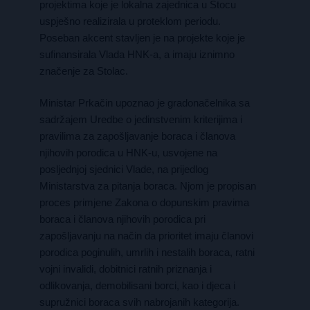
projektima koje je lokalna zajednica u Stocu
uspješno realizirala u proteklom periodu.
Poseban akcent stavljen je na projekte koje je
sufinansirala Vlada HNK-a, a imaju iznimno
značenje za Stolac.
Ministar Prkačin upoznao je gradonačelnika sa
sadržajem Uredbe o jedinstvenim kriterijima i
pravilima za zapošljavanje boraca i članova
njihovih porodica u HNK-u, usvojene na
posljednjoj sjednici Vlade, na prijedlog
Ministarstva za pitanja boraca. Njom je propisan
proces primjene Zakona o dopunskim pravima
boraca i članova njihovih porodica pri
zapošljavanju na način da prioritet imaju članovi
porodica poginulih, umrlih i nestalih boraca, ratni
vojni invalidi, dobitnici ratnih priznanja i
odlikovanja, demobilisani borci, kao i djeca i
supružnici boraca svih nabrojanih kategorija.