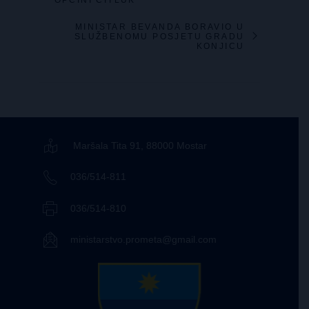
OPĆINI ČITLUK
MINISTAR BEVANDA BORAVIO U
SLUŽBENOMU POSJETU GRADU
KONJICU
Maršala Tita 91, 88000 Mostar
036/514-811
036/514-810
ministarstvo.prometa@gmail.com