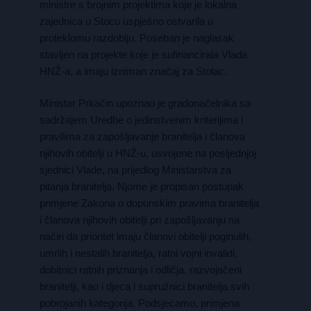
ministre s brojnim projektima koje je lokalna
zajednica u Stocu uspješno ostvarila u
proteklomu razdoblju. Poseban je naglasak
stavljen na projekte koje je sufinancirala Vlada
HNŽ-a, a imaju izniman značaj za Stolac.
Ministar Prkačin upoznao je gradonačelnika sa
sadržajem Uredbe o jedinstvenim kriterijima i
pravilima za zapošljavanje branitelja i članova
njihovih obitelji u HNŽ-u, usvojene na posljednjoj
sjednici Vlade, na prijedlog Ministarstva za
pitanja branitelja. Njome je propisan postupak
primjene Zakona o dopunskim pravima branitelja
i članova njihovih obitelji pri zapošljavanju na
način da prioritet imaju članovi obitelji poginulih,
umrlih i nestalih branitelja, ratni vojni invalidi,
dobitnici ratnih priznanja i odličja, razvojačeni
branitelji, kao i djeca i supružnici branitelja svih
pobrojanih kategorija. Podsjećamo, primjena