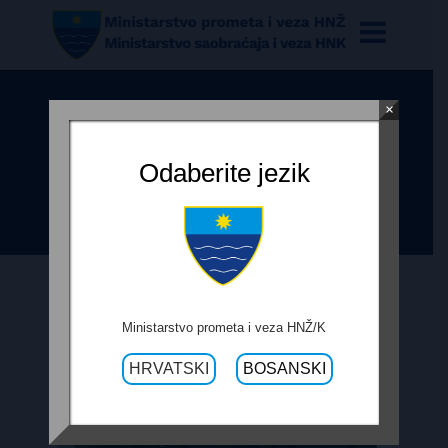
×
POSJET MINISTARA BEVANDE I
PRKAČINA GRADOVIMA STOCU I
Odaberite jezik
ČAPLJINI
Ministarstvo prometa i veza HNŽ/K
HRVATSKI
BOSANSKI