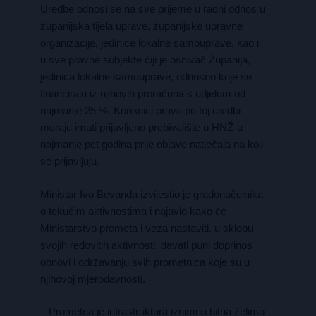
Uredbe odnosi se na sve prijeme u radni odnos u
županijska tijela uprave, županijske upravne
organizacije, jedinice lokalne samouprave, kao i
u sve pravne subjekte čiji je osnivač Županija,
jedinica lokalne samouprave, odnosno koje se
financiraju iz njihovih proračuna s udjelom od
najmanje 25 %. Korisnici prava po toj uredbi
moraju imati prijavljeno prebivalište u HNŽ-u
najmanje pet godina prije objave natječaja na koji
se prijavljuju.
Ministar Ivo Bevanda izvijestio je gradonačelnika
o tekućim aktivnostima i najavio kako će
Ministarstvo prometa i veza nastaviti, u sklopu
svojih redovitih aktivnosti, davati puni doprinos
obnovi i održavanju svih prometnica koje su u
njihovoj mjerodavnosti.
– Prometna je infrastruktura iznimno bitna želimo