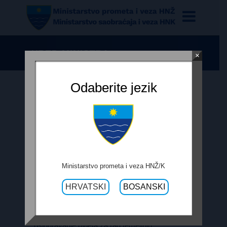
URED MINISTRA
×
Odaberite jezik
U uredu ministra organiziraju se i
obavljaju:
normativno-pravni poslovi i poslovi upravnog
rješavanja,
informativno-analitički, opći, protokolarni i
Ministarstvo prometa i veza HNŽ/K
drugi poslovi značajni za ostvarivanje funkcije
HRVATSKI
BOSANSKI
ministra,
poslovi od zajedničkog interesa za uspješno
funkcioniranje ministarstva, odnosno
osiguravanje uvjeta za rad temeljnih