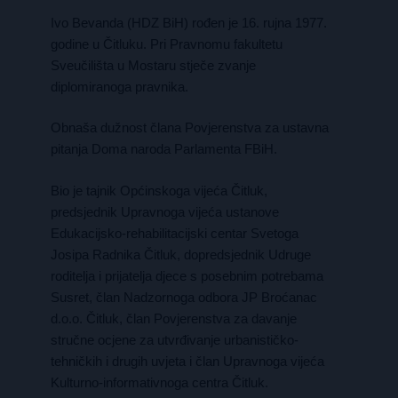
Ivo Bevanda (HDZ BiH) rođen je 16. rujna 1977.
godine u Čitluku. Pri Pravnomu fakultetu
Sveučilišta u Mostaru stječe zvanje
diplomiranoga pravnika.
Obnaša dužnost člana Povjerenstva za ustavna
pitanja Doma naroda Parlamenta FBiH.
Bio je tajnik Općinskoga vijeća Čitluk,
predsjednik Upravnoga vijeća ustanove
Edukacijsko-rehabilitacijski centar Svetoga
Josipa Radnika Čitluk, dopredsjednik Udruge
roditelja i prijatelja djece s posebnim potrebama
Susret, član Nadzornoga odbora JP Broćanac
d.o.o. Čitluk, član Povjerenstva za davanje
stručne ocjene za utvrđivanje urbanističko-
tehničkih i drugih uvjeta i član Upravnoga vijeća
Kulturno-informativnoga centra Čitluk.