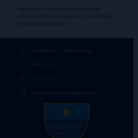
Predsjednik je Ženskoga hercegovačkog
košarkaškog kluba “Brotnjo 94” Čitluk. Oženjen
je i otac jednoga djeteta.
Maršala Tita 91, 88000 Mostar
036/514-811
036/514-810
ministarstvo.prometa@gmail.com