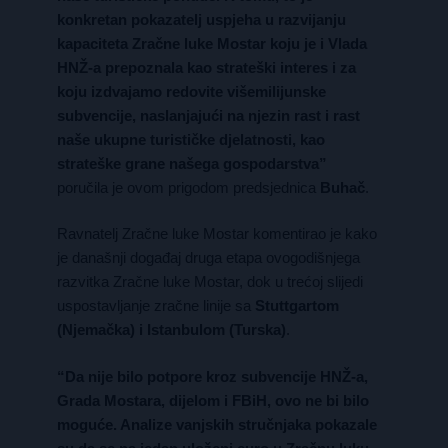
konkretan pokazatelj uspjeha u razvijanju
kapaciteta Zračne luke Mostar koju je i Vlada
HNŽ-a prepoznala kao strateški interes i za
koju izdvajamo redovite višemilijunske
subvencije, naslanjajući na njezin rast i rast
naše ukupne turističke djelatnosti, kao
strateške grane našega gospodarstva”
poručila je ovom prigodom predsjednica
Buhač
.
Ravnatelj Zračne luke Mostar komentirao je kako
je današnji događaj druga etapa ovogodišnjega
razvitka Zračne luke Mostar, dok u trećoj slijedi
uspostavljanje zračne linije sa
Stuttgartom
(Njemačka) i Istanbulom (Turska)
.
“Da nije bilo potpore kroz subvencije HNŽ-a,
Grada Mostara, dijelom i FBiH, ovo ne bi bilo
moguće. Analize vanjskih stručnjaka pokazale