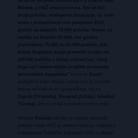
su da se na jedan uloženi euro u Zračnu luku
Mostar, u HNŽ vraća pet eura. Što se tiče
broja putnika, očekujemo dosezanje, uz malo
sreće i premašivanje one povijesne 2012.
godine sa tadanjih 78.000 putnika. Naime, za
razliku od lanjskih 50.000, ove godine
predviđamo 75.000 do 80.000 putnika, dok
bismo dogodine mogli premašiti brojku od
100.000 putnika u našoj zračnoj luci, zbog
čega već radimo idejne projekte proširenja
terminalskih kapaciteta”
kazao je
Đuzel
,
podsjetivši kako Mostar zasad ima 11 izravnih
letova, od kojih su tri cjelogodišnja, i to za
Zagreb (Hrvatska)
,
Beograd (Srbija)
i
Istanbul
(Turska)
, dok su ostali sezonske zračne linije.
Ministar
Balavac
također je najavio nastavak
potpore Vlade HNŽ-a, dodavši kako je, zajedno s
kolegama iz Turističke zajednice HNŽ-a, obavio