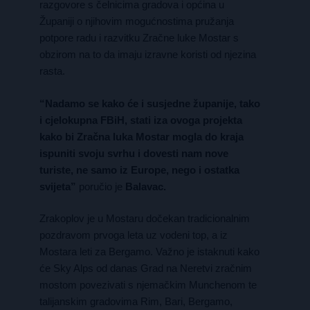
razgovore s čelnicima gradova i općina u
Županiji o njihovim mogućnostima pružanja
potpore radu i razvitku Zračne luke Mostar s
obzirom na to da imaju izravne koristi od njezina
rasta.
“Nadamo se kako će i susjedne županije, tako
i cjelokupna FBiH, stati iza ovoga projekta
kako bi Zračna luka Mostar mogla do kraja
ispuniti svoju svrhu i dovesti nam nove
turiste, ne samo iz Europe, nego i ostatka
svijeta”
poručio je
Balavac.
Zrakoplov je u Mostaru dočekan tradicionalnim
pozdravom prvoga leta uz vodeni top, a iz
Mostara leti za Bergamo. Važno je istaknuti kako
će Sky Alps od danas Grad na Neretvi zračnim
mostom povezivati s njemačkim Munchenom te
talijanskim gradovima Rim, Bari, Bergamo,