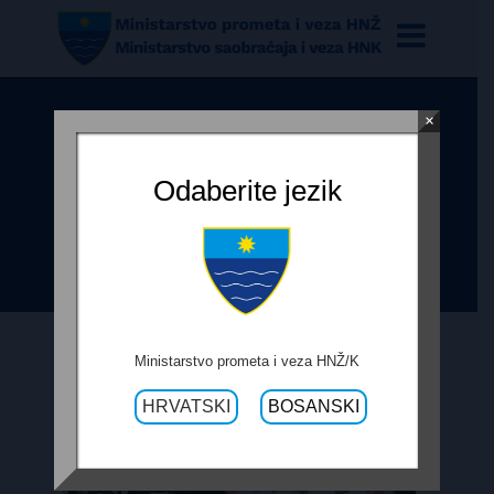
×
ZRAČNA LUKA MOSTAR ZRAČNI
MOST S MUNCHENOM, RIMOM,
Odaberite jezik
BARIJEM, BERGAMOM, NAPULJEM
I PALERMOM
Ministarstvo prometa i veza HNŽ/K
HRVATSKI
BOSANSKI