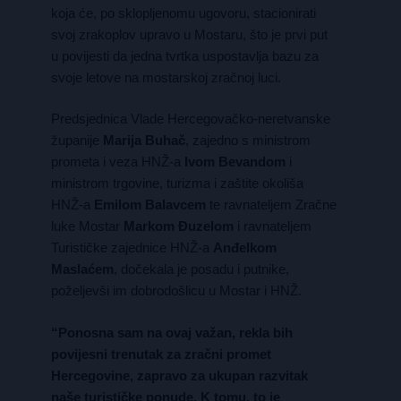
koja će, po sklopljenomu ugovoru, stacionirati
svoj zrakoplov upravo u Mostaru, što je prvi put
u povijesti da jedna tvrtka uspostavlja bazu za
svoje letove na mostarskoj zračnoj luci.
Predsjednica Vlade Hercegovačko-neretvanske
županije
Marija Buhač
, zajedno s ministrom
prometa i veza HNŽ-a
Ivom Bevandom
i
ministrom trgovine, turizma i zaštite okoliša
HNŽ-a
Emilom Balavcem
te ravnateljem Zračne
luke Mostar
Markom Đuzelom
i ravnateljem
Turističke zajednice HNŽ-a
Anđelkom
Maslaćem
, dočekala je posadu i putnike,
poželjevši im dobrodošlicu u Mostar i HNŽ.
“Ponosna sam na ovaj važan, rekla bih
povijesni trenutak za zračni promet
Hercegovine, zapravo za ukupan razvitak
naše turističke ponude. K tomu, to je