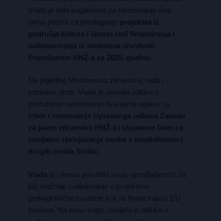
Vlada je dala suglasnost za raspisivanje dva
javna poziva za predlaganje
projekata iz
područja kulture i športa radi financiranja /
sufinanciranja iz sredstava utvrđenih
Proračunom HNŽ-a za 2025. godinu.
Na prijedlog Ministarstva zdravstva, rada i
socijalne skrbi, Vlada je usvojila odluke o
pristupanju raspisivanja dva javna oglasa za
izbor i imenovanje Upravnoga odbora Zavoda
za javno zdravstvo HNŽ-a i Ustanove Dom za
socijalno zbrinjavanje osoba s invaliditetom i
drugih osoba Stolac.
Vlada
je i danas potvrdila svoju opredijeljenost za
još snažnije sudjelovanje u projektima
prekogranične suradnje koji se financiraju iz EU
fondova. Na tomu tragu, donijela je odluke o