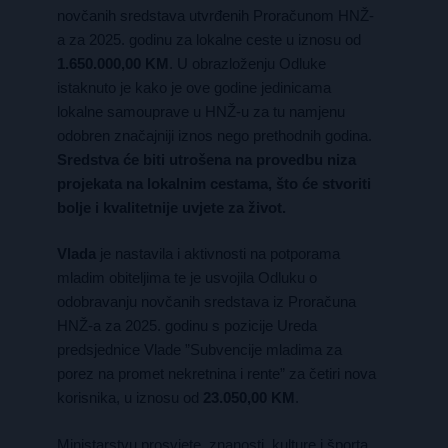
novčanih sredstava utvrđenih Proračunom HNŽ-
a za 2025. godinu za lokalne ceste u iznosu od
1.650.000,00 KM
. U obrazloženju Odluke
istaknuto je kako je ove godine jedinicama
lokalne samouprave u HNŽ-u za tu namjenu
odobren značajniji iznos nego prethodnih godina.
Sredstva će biti utrošena na provedbu niza
projekata na lokalnim cestama, što će stvoriti
bolje i kvalitetnije uvjete za život.
Vlada
je nastavila i aktivnosti na potporama
mladim obiteljima te je usvojila Odluku o
odobravanju novčanih sredstava iz Proračuna
HNŽ-a za 2025. godinu s pozicije Ureda
predsjednice Vlade ”Subvencije mladima za
porez na promet nekretnina i rente” za četiri nova
korisnika, u iznosu od
23.050,00 KM
.
Ministarstvu prosvjete, znanosti, kulture i športa