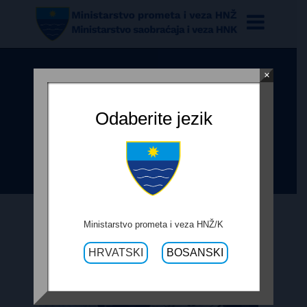
×
VLADA HNŽ PREKO MINISTARSTVA
PROMETA I VEZA OSIGURANO
Odaberite jezik
1.650.000,00 KM ZA LOKALNE
CESTE
Ministarstvo prometa i veza HNŽ/K
HRVATSKI
BOSANSKI