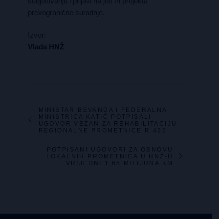
sudjelovanju i prijavi na još tri projekta
prekogranične suradnje.
Izvor:
Vlada HNŽ
MINISTAR BEVANDA I FEDERALNA
MINISTRICA KATIĆ POTPISALI
UGOVOR VEZAN ZA REHABILITACIJU
REGIONALNE PROMETNICE R 425
POTPISANI UGOVORI ZA OBNOVU
LOKALNIH PROMETNICA U HNŽ-U
VRIJEDNI 1,65 MILIJUNA KM