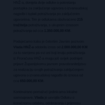
HNŽ-a, donijela dvije odluke o pokretanju
postupka za zaključenje ugovora o izvansudskoj
nagodbi i isplati potraživanja po zaključenim
ugovorima. Tim je odlukama obuhvaćeno
215
tražitelja
potraživanja, s ukupnim iznosom
potraživanja od cca
1.350.000,00 KM
.
Podsjećamo kako je četvrtim Javnim pozivom
Vlada HNŽ-a
odobrila iznos od
2.000.000,00 KM
za tu namjenu pa svi oni koji imaju potraživanja
iz Proračuna HNŽ-a mogu još uvijek podnijeti
prijave Županijskomu javnom pravobraniteljstvu
za realizaciju svojih potraživanja zaključenjem
ugovora o izvansudskoj nagodbi do iznosa od
cca
650.000,00 KM
.
Kontinuirano pomažući jedinicama lokalne
samouprave,
Vlada
je usvojila Odluku o
konačnomu odabiru, odobravanju i prijenosu