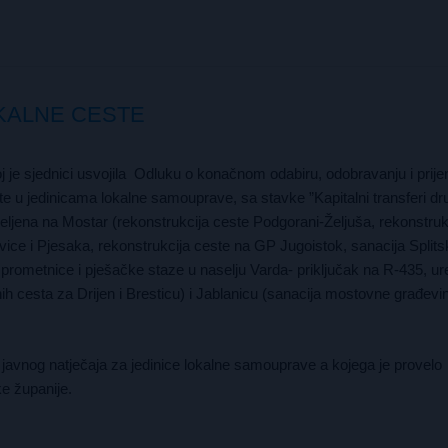
OKALNE CESTE
je sjednici usvojila Odluku o konačnom odabiru, odobravanju i prij
 u jedinicama lokalne samouprave, sa stavke ”Kapitalni transferi dr
ijeljena na Mostar (rekonstrukcija ceste Podgorani-Željuša, rekonstruk
avice i Pjesaka, rekonstrukcija ceste na GP Jugoistok, sanacija Splits
ja prometnice i pješačke staze u naselju Varda- priključak na R-435, u
ih cesta za Drijen i Bresticu) i Jablanicu (sanacija mostovne građevi
javnog natječaja za jedinice lokalne samouprave a kojega je provelo
e županije.