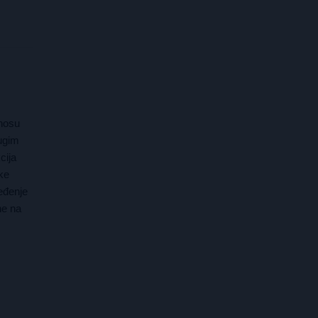
enosu
ugim
cija
ke
ređenje
ne na