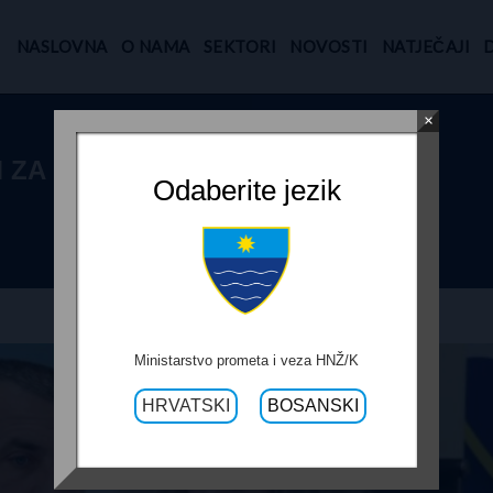
NASLOVNA
O NAMA
SEKTORI
NOVOSTI
NATJEČAJI
×
KM ZA LOKALNE
Odaberite jezik
Ministarstvo prometa i veza HNŽ/K
HRVATSKI
BOSANSKI