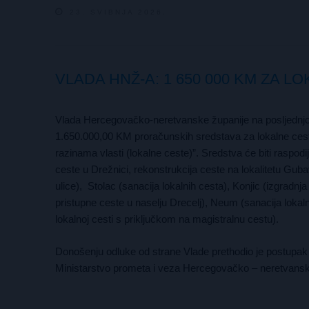
23. SVIBNJA 2026.
VLADA HNŽ-A: 1 650 000 KM ZA L
Vlada Hercegovačko-neretvanske županije na posljednjoj 
1.650.000,00 KM proračunskih sredstava za lokalne ceste
razinama vlasti (lokalne ceste)”. Sredstva će biti raspod
ceste u Drežnici, rekonstrukcija ceste na lokalitetu Gub
ulice), Stolac (sanacija lokalnih cesta), Konjic (izgradn
pristupne ceste u naselju Drecelj), Neum (sanacija lokaln
lokalnoj cesti s priključkom na magistralnu cestu).
Donošenju odluke od strane Vlade prethodio je postupak 
Ministarstvo prometa i veza Hercegovačko – neretvansk