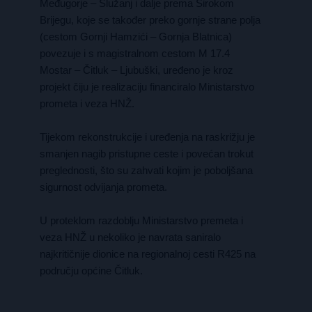
Međugorje – Služanj i dalje prema Širokom
Brijegu, koje se također preko gornje strane polja
(cestom Gornji Hamzići – Gornja Blatnica)
povezuje i s magistralnom cestom M 17.4
Mostar – Čitluk – Ljubuški, uređeno je kroz
projekt čiju je realizaciju financiralo Ministarstvo
prometa i veza HNŽ.
Tijekom rekonstrukcije i uređenja na raskrižju je
smanjen nagib pristupne ceste i povećan trokut
preglednosti, što su zahvati kojim je poboljšana
sigurnost odvijanja prometa.
U proteklom razdoblju Ministarstvo premeta i
veza HNŽ u nekoliko je navrata saniralo
najkritičnije dionice na regionalnoj cesti R425 na
području općine Čitluk.