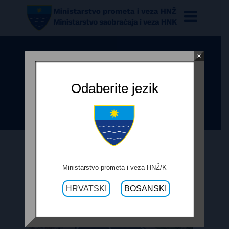
×
MINISTARSTVO PROMETA I VEZA
HNŽ UREDILO VAŽNO RASKRIŽJE
Odaberite jezik
NA CESTI R425
Ministarstvo prometa i veza HNŽ/K
HRVATSKI
BOSANSKI