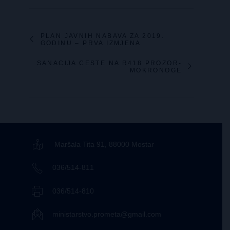
PLAN JAVNIH NABAVA ZA 2019.
GODINU – PRVA IZMJENA
SANACIJA CESTE NA R418 PROZOR-
MOKRONOGE
Maršala Tita 91, 88000 Mostar
036/514-811
036/514-810
ministarstvo.prometa@gmail.com