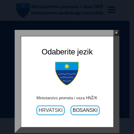
×
ODLUKA O POKRETANJU
POSTUPKA JAVNE NABAVE
Odaberite jezik
„INTERVENCIJA SANACIJA
POSLJEDICA POPLAVA NA
PODRUČJU GRADA KONJICA I
OPĆINE JABLANICA – NA MREŽI
REGIONALNIH CESTA R-437 I R-
Ministarstvo prometa i veza HNŽ/K
418B“
HRVATSKI
BOSANSKI