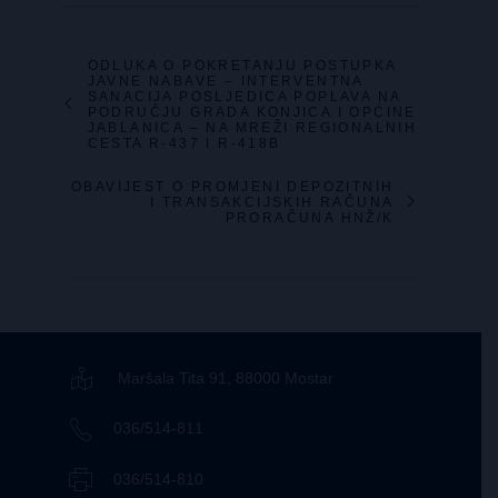
ODLUKA O POKRETANJU POSTUPKA
JAVNE NABAVE – INTERVENTNA
SANACIJA POSLJEDICA POPLAVA NA
PODRUČJU GRADA KONJICA I OPĆINE
JABLANICA – NA MREŽI REGIONALNIH
CESTA R-437 I R-418B
OBAVIJEST O PROMJENI DEPOZITNIH
I TRANSAKCIJSKIH RAČUNA
PRORAČUNA HNŽ/K
Maršala Tita 91, 88000 Mostar
036/514-811
036/514-810