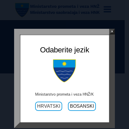
×
ODLUKA O IZBORU PONUĐAČA ZA
USLUGE IZRADA PROGRAMA
Odaberite jezik
ISTRAŽNIH RADOVA NA R-437
12. APRILA 2021.
Ministarstvo prometa i veza HNŽ/K
HRVATSKI
BOSANSKI
ODLUKA O IZBORU PONUĐAČA ZA
USLUGE IZRADA PROGRAMA