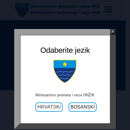
×
OLDUKA O POKRETANJU
IZRAVNOG POSTUPKA ZA
Odaberite jezik
IZVOĐENJE USLUGA ČIŠĆENJA
OTPADA U ZAŠTITNOM POJASU R-
425 I R-425A
Ministarstvo prometa i veza HNŽ/K
HRVATSKI
BOSANSKI
9. APRILA 2021.