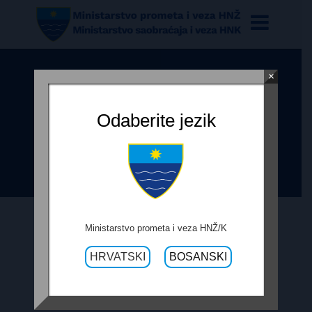
×
ODLUKA O IZBORU PONUĐAČA ZA
USLUGE REVIZIJE PROJEKTNE
Odaberite jezik
DOKUMENTACIJE SANACIJE PUTA
GLOGOŠNICA-GLOGOVO
Ministarstvo prometa i veza HNŽ/K
12. APRILA 2021.
HRVATSKI
BOSANSKI
ODLUKA O IZBORU PONUĐAČA ZA