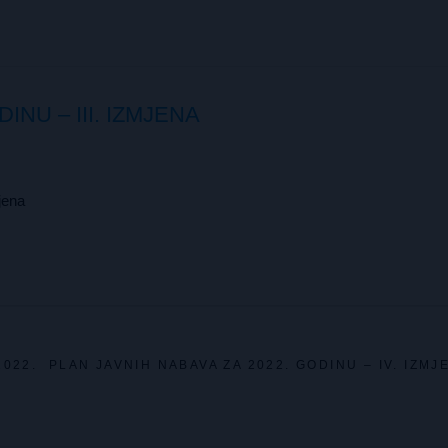
INU – III. IZMJENA
jena
2022.
PLAN JAVNIH NABAVA ZA 2022. GODINU – IV. IZMJ