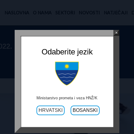
NASLOVNA
O NAMA
SEKTORI
NOVOSTI
NATJEČAJI
×
022. GODINU –
Odaberite jezik
Ministarstvo prometa i veza HNŽ/K
HRVATSKI
BOSANSKI