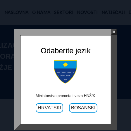
NASLOVNA
O NAMA
SEKTORI
NOVOSTI
NATJEČAJI
×
IZACIJE
Odaberite jezik
ZORA NAD
ŽJE ZA
Ministarstvo prometa i veza HNŽ/K
HRVATSKI
BOSANSKI