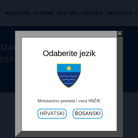
NASLOVNA
O NAMA
SEKTORI
NOVOSTI
NATJEČAJI
×
IZACIJE
Odaberite jezik
IŠTA NA R-436,
Ministarstvo prometa i veza HNŽ/K
HRVATSKI
BOSANSKI