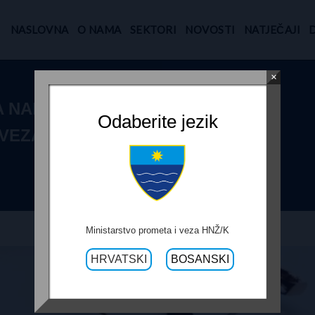
NASLOVNA
O NAMA
SEKTORI
NOVOSTI
NATJEČAJI
×
HA NABAVA
Odaberite jezik
 VEZA – UPRAVE
Ministarstvo prometa i veza HNŽ/K
HRVATSKI
BOSANSKI