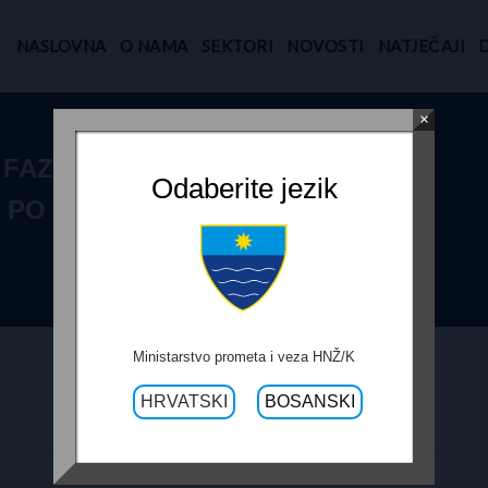
NASLOVNA
O NAMA
SEKTORI
NOVOSTI
NATJEČAJI
×
 FAZE
Odaberite jezik
PO OBAVIJESTI
Ministarstvo prometa i veza HNŽ/K
HRVATSKI
BOSANSKI