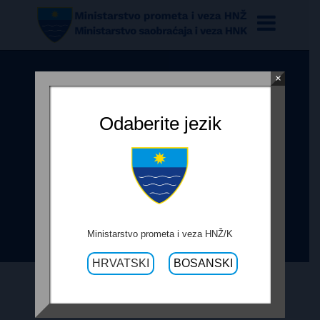
×
ODLUKA O ODABIRU NAJUSP.
PONUD. ZA IZV. USLUGA IZRADE
Odaberite jezik
ELABORATA EKSPROPRIJACIJE
NA R-425 ŽITMISLIĆI-ČITLUK ZA
OBJEKTE KRUŽNI ROK KOD
KAKTUSA U ČITLUKU I KRUŽNI
TOK PADINE U K. GRACU
Ministarstvo prometa i veza HNŽ/K
HRVATSKI
BOSANSKI
4. JANUARA 2021.