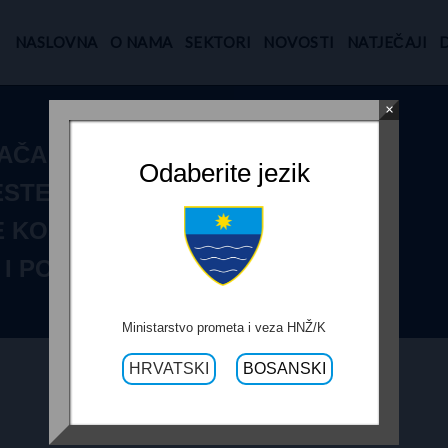
NASLOVNA
O NAMA
SEKTORI
NOVOSTI
NATJEČAJI
×
ČA ZA LOT 3 –
Odaberite jezik
STE R-437,
E KOŠPINA
 I PODDIONICA
Ministarstvo prometa i veza HNŽ/K
HRVATSKI
BOSANSKI