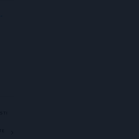
-
STI
TE