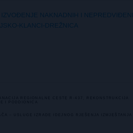
 IZVOĐENJE NAKNADNIH I NEPREDVIĐEN
NJSKO-KLANCI-DREŽNICA
SANACIJA REGIONALNE CESTE R-437, REKONSTRUKCIJA
JE I PODDIONICA
ČA – USLUGE IZRADE IDEJNOG RJEŠENJA IZMJEŠTANJA