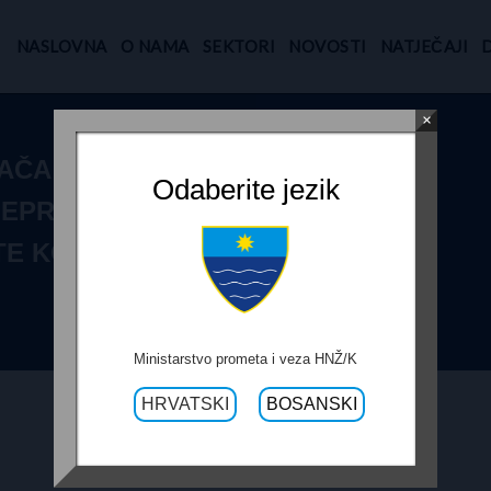
NASLOVNA
O NAMA
SEKTORI
NOVOSTI
NATJEČAJI
×
AČA ZA
Odaberite jezik
NEPREDVIĐENIH
TE KONJSKO-
Ministarstvo prometa i veza HNŽ/K
HRVATSKI
BOSANSKI