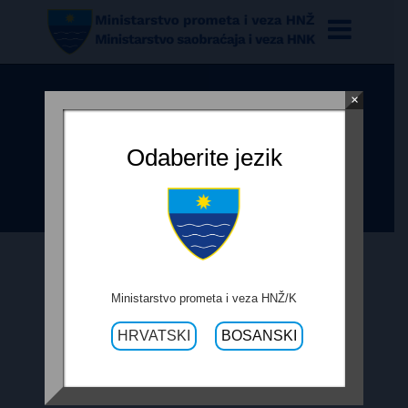
×
TENDERSKA DOKUMENTACIJA ZA
SANACIJU R-418B, PROPUST
Odaberite jezik
BLAZINE, NAKNADNI RADOVI
9. PROSINCA 2019.
Ministarstvo prometa i veza HNŽ/K
HRVATSKI
BOSANSKI
TENDERSKA DOKUMENTACIJA ZA
SANACIJU R-418B, PROPUST