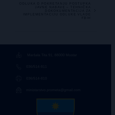
ODLUKA O POKRETANJU POSTUPKA
JAVNE NABAVE – TEHNIČKA
DOKOKUMENTACIJA ZA
IMPLEMENTACIJU ODLUKE VLADE
FBIH
Maršala Tita 91, 88000 Mostar
036/514-811
036/514-810
ministarstvo.prometa@gmail.com