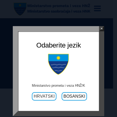
×
ODLUKU O POKRETANJU
IZRAVNOG POSTUPKA JAVNE
Odaberite jezik
NABAVE ZA IZVOĐENJE USLUGA
PROJEKTANTSKOG NADZORA
NAD RADOVIMA NA DIONICI
TROMEĐA-ZVIROVIĆI
Ministarstvo prometa i veza HNŽ/K
HRVATSKI
BOSANSKI
4. TRAVNJA 2019.