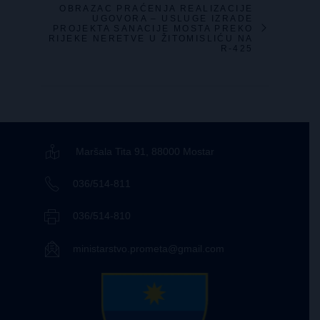
OBRAZAC PRAĆENJA REALIZACIJE
UGOVORA – USLUGE IZRADE
PROJEKTA SANACIJE MOSTA PREKO
RIJEKE NERETVE U ŽITOMISLIĆU NA
R-425
Maršala Tita 91, 88000 Mostar
036/514-811
036/514-810
ministarstvo.prometa@gmail.com