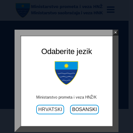
×
ODLUKA O PONIŠTENJU
POSTUPKA JAVNE NABAVE
Odaberite jezik
“REDOVNO ODRŽAVANJE
REGIONALNIH I PRIKLJUČNIH
CESTAMA PODRUČJU HNŽ/K,
NADZOR NAD ISTIM TE BROJANJE
PROMETA”
Ministarstvo prometa i veza HNŽ/K
HRVATSKI
BOSANSKI
13. VELJAČE 2018.