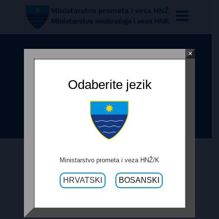
×
ODLUKA O POKRETANJU
POSTUPKA JAVNE NABAVE ZA
Odaberite jezik
IZVOĐENJE RADOVA LJETNOG I
ZIMSKOG ODRŽAVANJA
Ministarstvo prometa i veza HNŽ/K
6. OŽUJKA 2018.
HRVATSKI
BOSANSKI
ODLUKA O POKRETANJU POSTUPKA