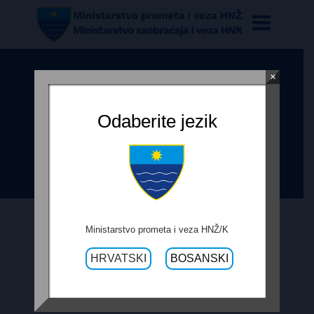
×
ODLUKA O POKRETANJU
POSTUPKA IZRADE GLAVNOG
Odaberite jezik
PROJEKTA M-17.3-RASKRIŽJE
HUTOVO
Ministarstvo prometa i veza HNŽ/K
12. RUJNA 2017.
HRVATSKI
BOSANSKI
ODLUKA O POKRETANJU POSTUPKA