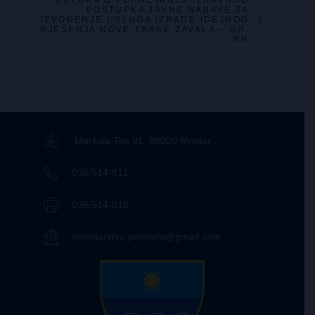
ODLUKA O POKRETANJU IZRAVNOG
POSTUPKA JAVNE NABAVE ZA
IZVOĐENJE USLUGA IZRADE IDEJNOG
RJEŠENJA NOVE TRASE ZAVALA – GR.
RH
Maršala Tita 91, 88000 Mostar
036/514-811
036/514-810
ministarstvo.prometa@gmail.com