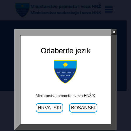
×
ODLUKA O ODABIRU
NAJUSPJEŠNIJEG PONUDITELJA
Odaberite jezik
ZA IZVOĐENJE USLUGA NABAVE
OPREME ZA PRIJENOS PODATAKA
I GLASA
Ministarstvo prometa i veza HNŽ/K
HRVATSKI
BOSANSKI
20. PROSINCA 2021.