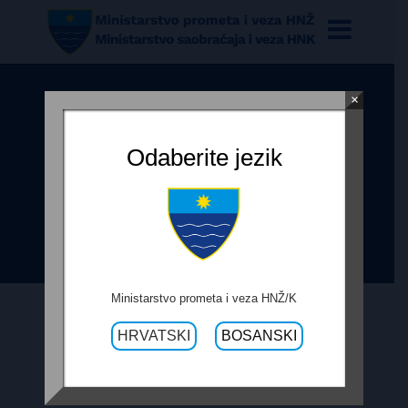
×
ODLUKA O ODABIRU
NAJUSPJEŠNIJEG IZVOĐAČA ZA
Odaberite jezik
IZVOĐENJE USLUGA ČIŠĆENJA
OTPADA U ZAŠTITNOM POJASU R-
425 I R425A
Ministarstvo prometa i veza HNŽ/K
HRVATSKI
BOSANSKI
21. TRAVNJA 2021.