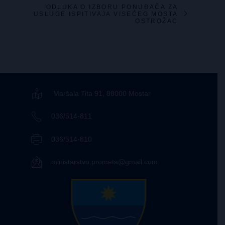
ODLUKA O IZBORU PONUĐAČA ZA
USLUGE ISPITIVAJA VISEĆEG MOSTA
OSTROŽAC
Maršala Tita 91, 88000 Mostar
036/514-811
036/514-810
ministarstvo.prometa@gmail.com