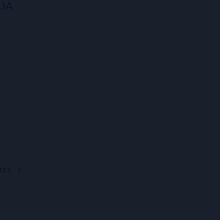
JA
437