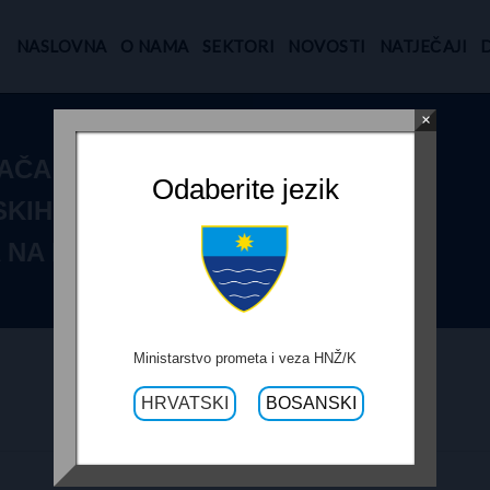
NASLOVNA
O NAMA
SEKTORI
NOVOSTI
NATJEČAJI
×
AČA ZA
Odaberite jezik
SKIH
 NA R-437
Ministarstvo prometa i veza HNŽ/K
HRVATSKI
BOSANSKI