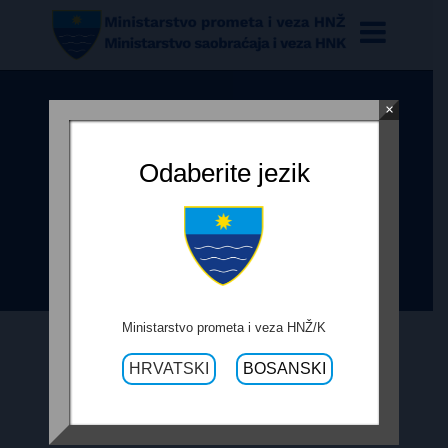
×
ODLUKA O IZBORU
NAJUSPJEŠNIJEG PONUDITELJA
Odaberite jezik
ZA IZVOĐENJE USLUGA IZRADE
PROJEKTA SANACIJE MOSTA
PREKO NERETVE
Ministarstvo prometa i veza HNŽ/K
HRVATSKI
BOSANSKI
19. SIJEČNJA 2018.