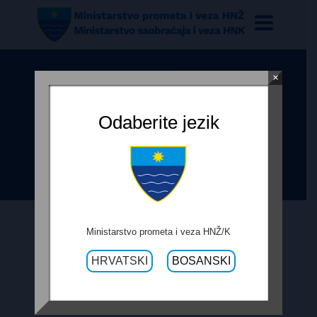
×
ODLUKA O IZBORU
NAJPOVOLJNIJEG PONUĐAČA ZA
Odaberite jezik
USLUGE REVIZIJE PROJEKTNE
DOKUMENTACIJE
Ministarstvo prometa i veza HNŽ/K
12. TRAVNJA 2021.
HRVATSKI
BOSANSKI
ODLUKA O IZBORU