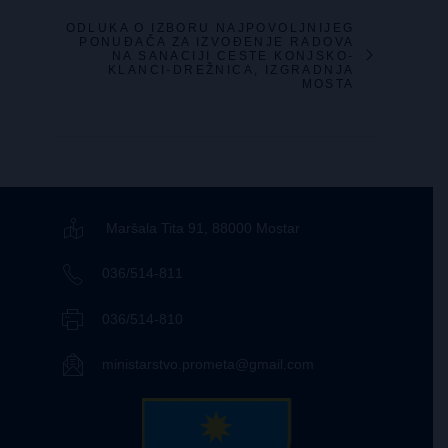
ODLUKA O IZBORU NAJPOVOLJNIJEG
PONUĐAČA ZA IZVOĐENJE RADOVA
NA SANACIJI CESTE KONJSKO-
KLANCI-DREŽNICA, IZGRADNJA
MOSTA
Maršala Tita 91, 88000 Mostar
036/514-811
036/514-810
ministarstvo.prometa@gmail.com