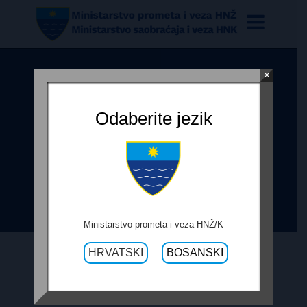
×
ODLUKA O IZBORU
NAJPOVOLJNIJEG PONUĐAČA
Odaberite jezik
IZVOĐENJA RADOVA NA SANACIJI
CESTE POTOCI-RUJIŠTE –
POSTAVLJANJE ODBOJNE
OGRADE
Ministarstvo prometa i veza HNŽ/K
HRVATSKI
BOSANSKI
16. SVIBNJA 2019.