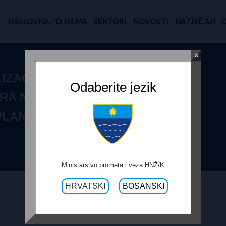
NASLOVNA
O NAMA
SEKTORI
NOVOSTI
NATJEČAJI
×
IZACIJE
Odaberite jezik
A NA SANACIJI
-PLANINARSKI
Ministarstvo prometa i veza HNŽ/K
HRVATSKI
BOSANSKI