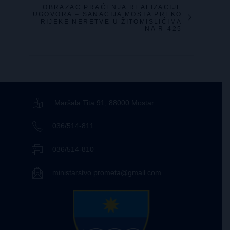
OBRAZAC PRAĆENJA REALIZACIJE
UGOVORA – SANACIJA MOSTA PREKO
RIJEKE NERETVE U ŽITOMISLIĆIMA
NA R-425
Maršala Tita 91, 88000 Mostar
036/514-811
036/514-810
ministarstvo.prometa@gmail.com