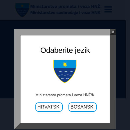
×
OBRAZAC PRAĆENJA
REALIZACIJE UGOVORA –
Odaberite jezik
SANACIJA PUTA R-418B
/KALOVLJAKOVA LUKA-
MILAŠEVICA/, IZRADA ASFLTNOG
ZASTORA I FAZA – LOT4
Ministarstvo prometa i veza HNŽ/K
HRVATSKI
BOSANSKI
30. LISTOPADA 2019.