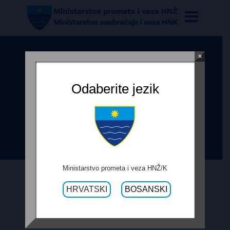
×
OBRAZAC PRAĆENJA
REALIZACIJE UGOVORA –
Odaberite jezik
SANACIJA PUTA KONJSKO-
KLANCI-DREŽNICA, IZGRADNJA
MOSTA
Ministarstvo prometa i veza HNŽ/K
HRVATSKI
BOSANSKI
18. RUJNA 2019.