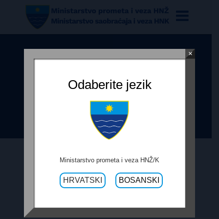
×
OBRAZAC PRAĆENJA
REALIZACIJE UGOVORA – RADOVI
Odaberite jezik
NA SANACIJI MOSTA BORCI NA R-
435
Ministarstvo prometa i veza HNŽ/K
22. LIPNJA 2018.
HRVATSKI
BOSANSKI
OBRAZAC PRAĆENJA REALIZACIJE