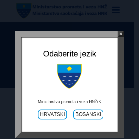
×
OBRAZAC PRAĆENJA
REALIZACIJE UGOVORA – R-435A,
Odaberite jezik
SANACIJA ASFALTA I DR. POTOCI –
HURNI, IZVOĐENJE IV FAZE
Ministarstvo prometa i veza HNŽ/K
20. RUJNA 2019.
HRVATSKI
BOSANSKI
OBRAZAC PRAĆENJA REALIZACIJE