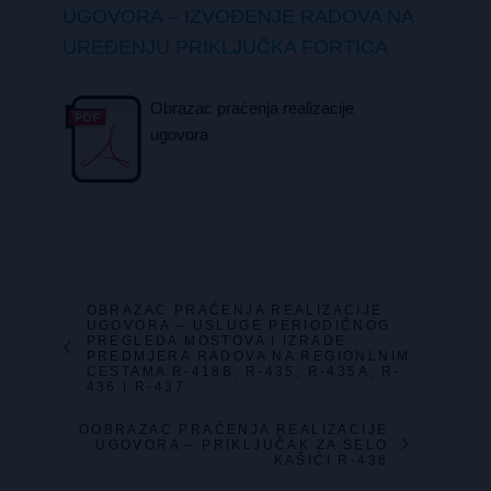
UGOVORA – IZVOĐENJE RADOVA NA
UREĐENJU PRIKLJUČKA FORTICA
Obrazac praćenja realizacije
ugovora
OBRAZAC PRAĆENJA REALIZACIJE
UGOVORA – USLUGE PERIODIČNOG
PREGLEDA MOSTOVA I IZRADE
PREDMJERA RADOVA NA REGIONLNIM
CESTAMA R-418B, R-435, R-435A, R-
436 I R-437
OOBRAZAC PRAĆENJA REALIZACIJE
UGOVORA – PRIKLJUČAK ZA SELO
KAŠIĆI R-436