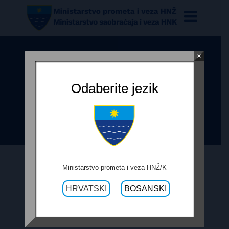
×
OBRAZAC PRAĆENJA
REALIZACIJE UGOVORA –
Odaberite jezik
IZVOĐENJE RADOVA NA
UREĐENJU PRIKLJUČKA FORTICA
Ministarstvo prometa i veza HNŽ/K
12. TRAVNJA 2019.
HRVATSKI
BOSANSKI
OBRAZAC PRAĆENJA REALIZACIJE