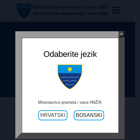
×
OBRAZAC PRAĆENJA
REALIZACIJE UGOVORA
Odaberite jezik
IZVOĐENJE ISTRAŽNIH BUŠENJA
NA MOSTU GORANSKO POLJE NA
REGIONALNOM PUTU R-437
Ministarstvo prometa i veza HNŽ/K
HRVATSKI
BOSANSKI
4. TRAVNJA 2019.