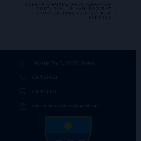
ODLUKA O POKRETANJU IZRAVNOG
POSTUPKA – GLAVNI PROJEKT
KRUŽNOG TOKA NA R-425 KOD
KAKTUSA
Maršala Tita 91, 88000 Mostar
036/514-811
036/514-810
ministarstvo.prometa@gmail.com