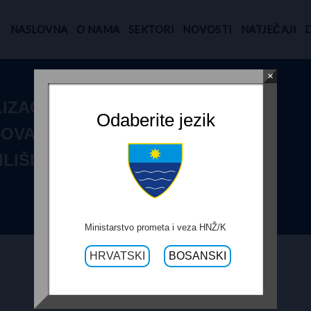
NASLOVNA
O NAMA
SEKTORI
NOVOSTI
NATJEČAJI
×
IZACIJE
Odaberite jezik
OVA NA
LIŠINE-GORANI-
Ministarstvo prometa i veza HNŽ/K
HRVATSKI
BOSANSKI