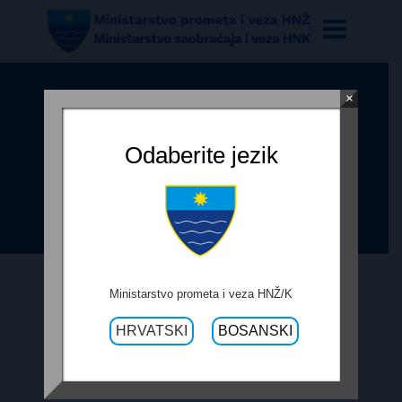
×
OBRAZAC PRAĆENJA
REALIZACIJE UGOVORA IZRADE
Odaberite jezik
PROJEKTA SANACIJE MOSTA
OSTROŽAC NA R-437
Ministarstvo prometa i veza HNŽ/K
21. RUJNA 2017.
HRVATSKI
BOSANSKI
OBRAZAC PRAĆENJA REALIZACIJE