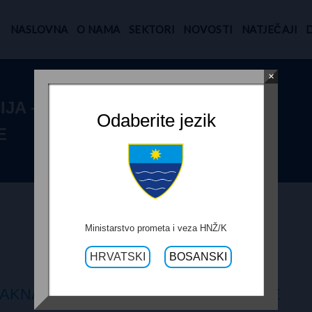
NASLOVNA
O NAMA
SEKTORI
NOVOSTI
NATJEČAJI
×
JA – NAKNADNI
Odaberite jezik
E
Ministarstvo prometa i veza HNŽ/K
HRVATSKI
BOSANSKI
KNADNI RADOVI GORANI – B. POLJE