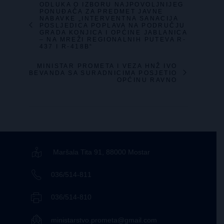
ODLUKA O IZBORU NAJPOVOLJNIJEG
PONUĐAČA ZA PREDMET JAVNE
NABAVKE „INTERVENTNA SANACIJA
POSLJEDICA POPLAVA NA PODRUČJU
GRADA KONJICA I OPĆINE JABLANICA
– NA MREŽI REGIONALNIH PUTEVA R-
437 I R-418B“
MINISTAR PROMETA I VEZA HNŽ IVO
BEVANDA SA SURADNICIMA POSJETIO
OPĆINU RAVNO
Maršala Tita 91, 88000 Mostar
036/514-811
036/514-810
ministarstvo.prometa@gmail.com