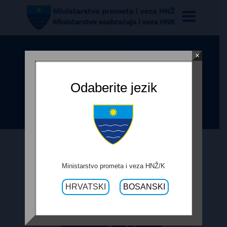
×
SUSRET MINISTRA BEVANDE I
GENERALNOGA TURSKOG
Odaberite jezik
KONZULA U MOSTARU
Ministarstvo prometa i veza HNŽ/K
HRVATSKI
BOSANSKI