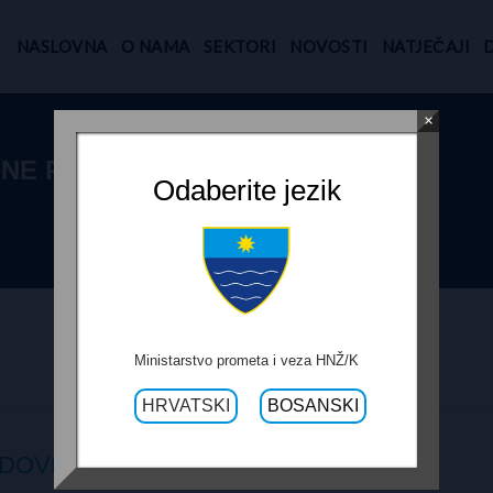
NASLOVNA
O NAMA
SEKTORI
NOVOSTI
NATJEČAJI
×
ENE RADOVE NA
Odaberite jezik
Ministarstvo prometa i veza HNŽ/K
HRVATSKI
BOSANSKI
OVE NA R-437 GORANI – B. POLJE