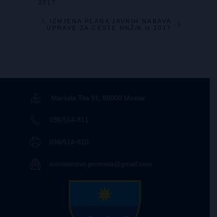
2017
I. IZMJENA PLANA JAVNIH NABAVA
UPRAVE ZA CESTE HNŽ/K U 2017
Maršala Tita 91, 88000 Mostar
036/514-811
036/514-810
ministarstvo.prometa@gmail.com