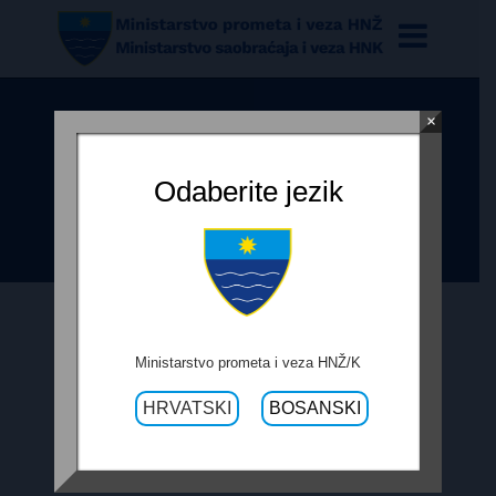
×
ODLUKA R-435A POTOCI-
LJESKOVAC – IZGR. ZIDA I
Odaberite jezik
ODVODNJA
1. AUGUSTA 2017.
Ministarstvo prometa i veza HNŽ/K
HRVATSKI
BOSANSKI
ODLUKA R-435A POTOCI-
LJESKOVAC – IZGR. ZIDA I