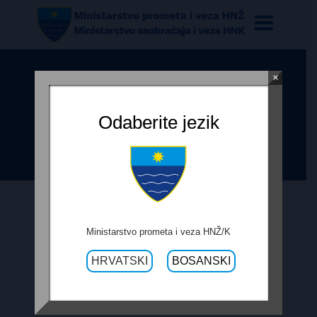
×
ODLUKA O REZULTATIMA
PRETKVALIFIKACIJSKOG
Odaberite jezik
POSTUPKA
10. JANUARA 2017.
Ministarstvo prometa i veza HNŽ/K
HRVATSKI
BOSANSKI
ODLUKA O REZULTATIMA
PRETKVALIFIKACIJSKOG POSTUPKA