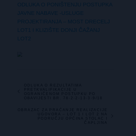
ODLUKA O PONIŠTENJU POSTUPKA
JAVNE NABAVE -USLUGE
PROJEKTIRANJA – MOST DRECELJ
LOT1 I KLIZIŠTE DONJI ČAŽANJ
LOT2
ODLUKA O REZULTATIMA
PRETKVALIFIKACIJE U
OGRANIČENOM POSTUPKU PO
OBAVIJESTI BR. 78-2-2-13-3-9/18
OBRAZAC ZA PRAĆANJE REALIZACIJE
UGOVORA – LOT 1 I LOT 2 NA
PODRUČJU OPĆINA STOLAC I
ČAPLJINA