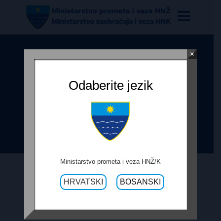
×
ODLUKA O PONIŠTENJU
POSTUPKA JAVNE NABAVE -
Odaberite jezik
USLUGE PROJEKTIRANJA – MOST
DRECELJ LOT1 I KLIZIŠTE DONJI
ČAŽANJ LOT2
Ministarstvo prometa i veza HNŽ/K
HRVATSKI
BOSANSKI
9. APRILA 2018.