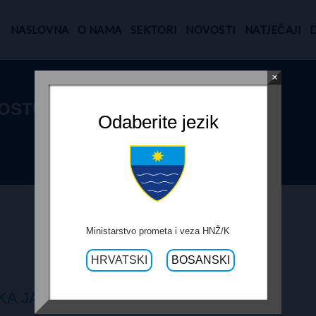
NASLOVNA
O NAMA
SEKTORI
NOVOSTI
NATJEČAJI
×
OSTUPKA JAVNE
Odaberite jezik
Ministarstvo prometa i veza HNŽ/K
HRVATSKI
BOSANSKI
KA JAVNE NABAVE