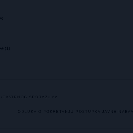
ve
e (1)
A/OKVIRNOG SPORAZUMA
ODLUKA O POKRETANJU POSTUPKA JAVNE NABA